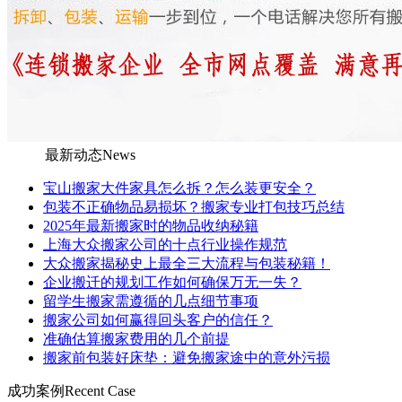
最新动态
News
宝山搬家大件家具怎么拆？怎么装更安全？
包装不正确物品易损坏？搬家专业打包技巧总结
2025年最新搬家时的物品收纳秘籍
上海大众搬家公司的十点行业操作规范
大众搬家揭秘史上最全三大流程与包装秘籍！
企业搬迁的规划工作如何确保万无一失？
留学生搬家需遵循的几点细节事项
搬家公司如何赢得回头客户的信任？
准确估算搬家费用的几个前提
搬家前包装好床垫：避免搬家途中的意外污损
成功案例
Recent Case