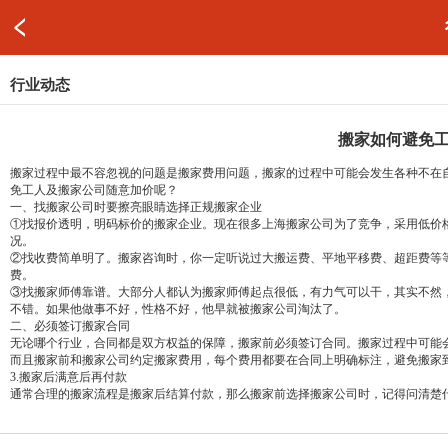
行业动态
搬家如何避免
搬家过程中最不容忽视的问题是搬家费用问题，搬家的过程中可能会发生各种不在
免工人及搬家公司随意加价呢？
一、找搬家公司时要擦亮眼睛选择正规搬家企业
①找报价透明，明码标价的搬家企业。现在很多
上海搬家公司
为了竞争，采用低价
况。
②找收费简单明了。搬家咨询时，你一定听说过大搬运费、平地平移费、超距费等等
费。
③找搬家师傅靠谱。大部分人都认为搬家师傅起点很低，有力气可以干，其实不然
不错。如果他做事不好，性格不好，他早就被搬家公司淘汰了。
二、必须签订搬家合同
无论哪个行业，合同都是双方权益的保障，搬家前必须签订合同。搬家过程中可能
而且搬家前和搬家公司约定搬家费用，每个费用都要在合同上明确标注，避免搬家
3.搬家后满意后再付款
通常合理的搬家流程是搬家后结算付款，那么搬家前选择搬家公司时，记得问清楚